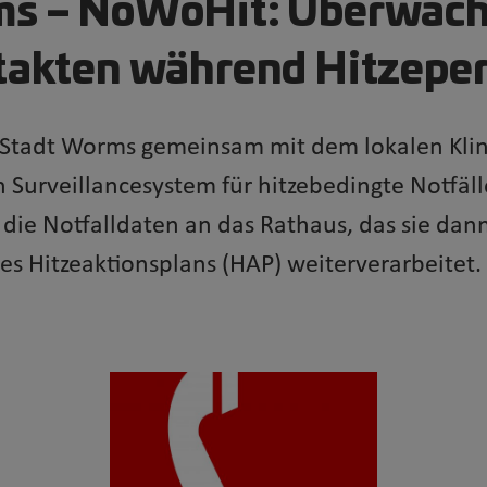
ms – NoWoHit: Überwac
takten während Hitzepe
e Stadt Worms gemeinsam mit dem lokalen Kli
 Surveillancesystem für hitzebedingte Notfäll
ie Notfalldaten an das Rathaus, das sie dann
es Hitzeaktionsplans (HAP) weiterverarbeitet.