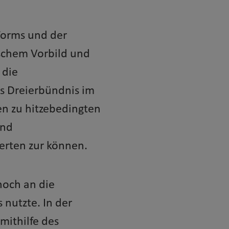
Worms und der
ischem Vorbild und
 die
as Dreierbündnis im
en zu hitzebedingten
und
erten zur können.
noch an die
 nutzte. In der
mithilfe des