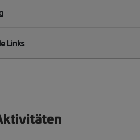
g
e Links
Aktivitäten