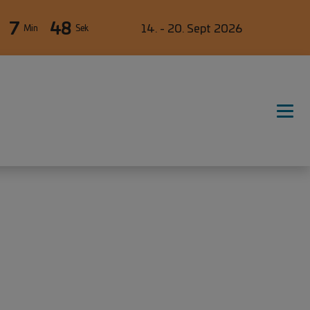
7
47
14. - 20. Sept 2026
Min
Sek