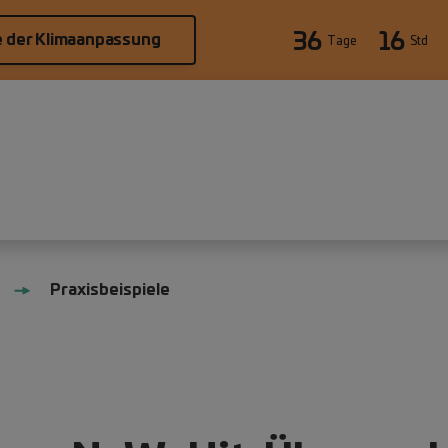
36
16
e der Klimaanpassung
Tage
Std
Praxisbeispiele