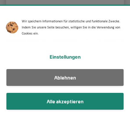
Wir speichern Informationen für statistische und funktionale Zwecke.
Indem Sie unsere Seite besuchen, willigen Sie in die Verwendung von
Cookies ein.
Einstellungen
Ablehnen
01. April 2025
Alle akzeptieren
Videozusammenschnitt zur Woche der
Klimaanpassung
Im Rahmen der Woche der Klimaanpassung ist ein
Videozusammenschnitt entstanden, der die Stimmen und
Perspektiven zentraler Akteure der Klimaanpassung einfängt.