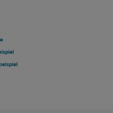
le
ispiel
beispiel