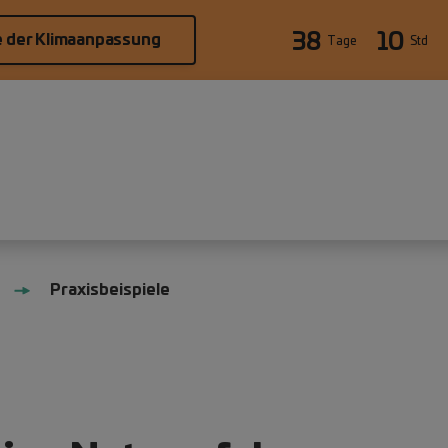
38
10
e der Klimaanpassung
Tage
Std
Praxisbeispiele