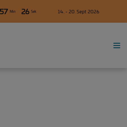
57
25
14. - 20. Sept 2026
Min
Sek