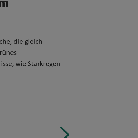
um
he, die gleich
grünes
isse, wie Starkregen