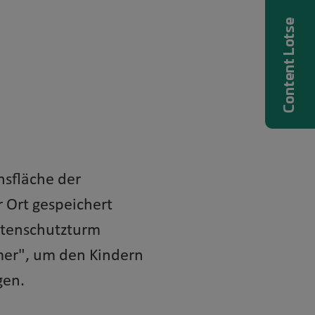
Content Lotse
nsfläche der
r Ort gespeichert
rtenschutzturm
mmer", um den Kindern
gen.