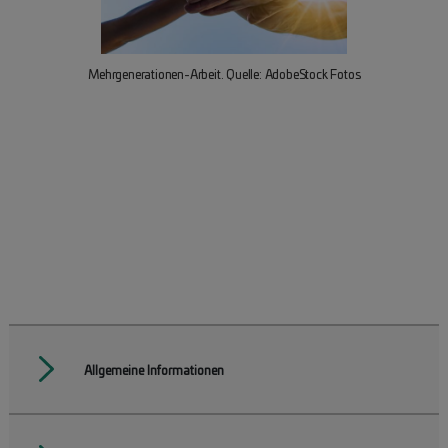
Mehrgenerationen-Arbeit. Quelle: AdobeStock Fotos
Baua
Allgemeine Informationen