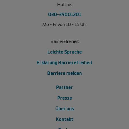
Hotline:
030-39001201
Mo - Fr von 10 - 15 Uhr
Barrierefreiheit
Leichte Sprache
Erklärung Barrierefreiheit
Barriere melden
Footer Menü 2
Partner
Presse
Über uns
Kontakt