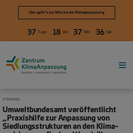
Direkt zum Inhalt
Hier geht’s zur Woche der Klimaanpassung
37
18
37
36
Tage
Std
Min
Sek
Hauptnavigation
17.09.2021
Umweltbundesamt veröffentlicht
„Praxishilfe zur Anpassung von
Siedlungsstrukturen an den Klima-