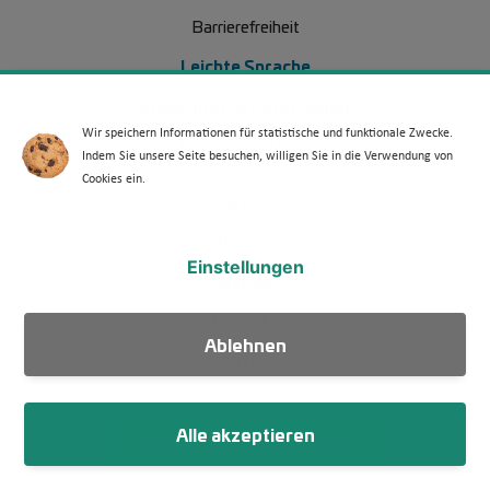
Barrierefreiheit
Leichte Sprache
Erklärung Barrierefreiheit
Wir speichern Informationen für statistische und funktionale Zwecke.
Barriere melden
Indem Sie unsere Seite besuchen, willigen Sie in die Verwendung von
Cookies ein.
Footer Menü 2
Partner
Presse
Einstellungen
Über uns
Kontakt
Ablehnen
Suche
Alle akzeptieren
Newsletter abonnieren