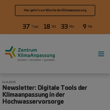
Direkt zum Inhalt
Hier geht’s zur Woche der Klimaanpassung
37
18
33
9
Tage
Std
Min
Sek
Hauptnavigation
14.11.2025
Newsletter: Digitale Tools der
Klimaanpassung in der
Hochwasservorsorge