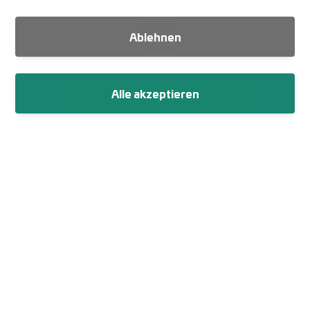
Kontakt
Ablehnen
Suche
Alle akzeptieren
Newsletter abonnieren
Fußzeile
Impressum
Datenschutz
Netiquette
Cookie-Einstellungen