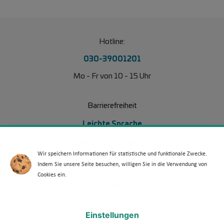
Hotline:
030-39001201
Mo - Fr von 10 - 15 Uhr
Barrierefreiheit
Leichte Sprache
Erklärung Barrierefreiheit
Wir speichern Informationen für statistische und funktionale Zwecke.
Barriere melden
Indem Sie unsere Seite besuchen, willigen Sie in die Verwendung von
Cookies ein.
Footer Menü 2
Partner
Presse
Einstellungen
Über uns