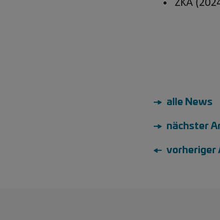
ZKA (202
→ alle News
→ nächster Ar
← vorheriger 