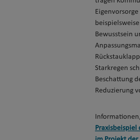
tragen Kommun
Eigenvorsorge
beispielsweis
Bewusstsein un
Anpassungsma
Rückstauklappe
Starkregen sch
Beschattung d
Reduzierung vo
Informationen,
Praxisbeispiel
im Projekt de