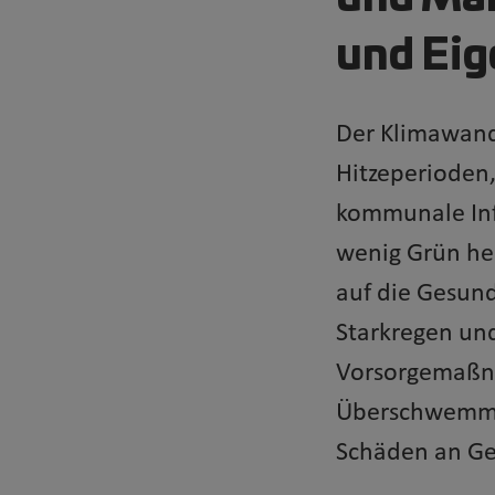
und Ei
Der Klimawand
Hitzeperioden
kommunale Inf
wenig Grün he
auf die Gesun
Starkregen un
Vorsorgemaßn
Überschwemmun
Schäden an Ge