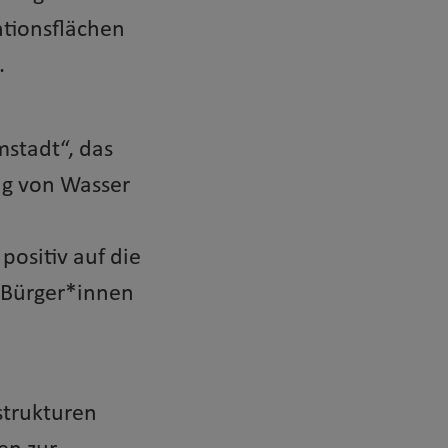
ntionsflächen
.
mstadt“, das
ng von Wasser
ositiv auf die
e Bürger*innen
strukturen