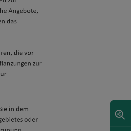
en zur
ahe Angebote,
en das
ren, die vor
pflanzungen zur
zur
Sie in dem
ebietes oder
grünung.