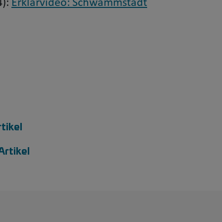
4):
Erklärvideo: Schwammstadt
tikel
Artikel