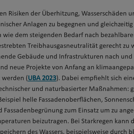
en Risiken der Überhitzung, Wasserschäden u
nischer Anlagen zu begegnen und gleichzeitig
n wie dem steigenden Bedarf nach bezahlba
strebten Treibhausgasneutralität gerecht zu 
ende Gebäude und Infrastrukturen nach und
und neue Projekte von Anfang an klimaangepa
 werden (
UBA 2023
). Dabei empfiehlt sich ei
 technischer und naturbasierter Maßnahmen: g
ispiel helle Fassadenoberflächen, Sonnens
d Fassadenbegrünung zum Einsatz um zu an
eraturen beizutragen. Bei Starkregen kann d
peichern des Wassers, beispielsweise durch b