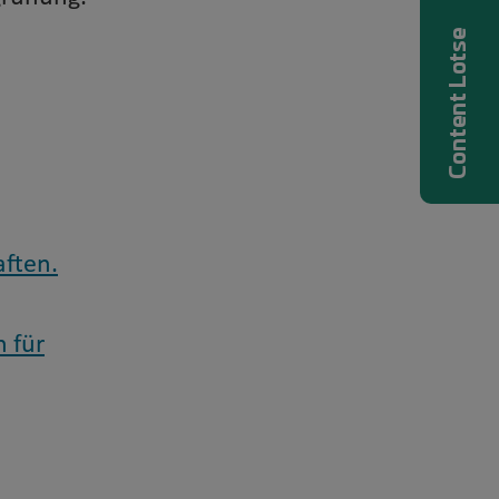
Content Lotse
ften.
 für