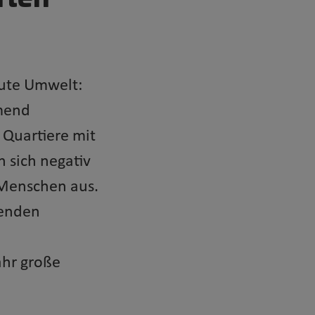
aute Umwelt:
mend
 Quartiere mit
 sich negativ
 Menschen aus.
henden
hr große