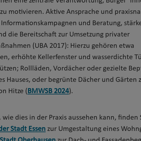
en eine zentrale Verantwortung, Bürger*inn
 zu motivieren. Aktive Ansprache und praxisn
e Informationskampagnen und Beratung, stärk
d die Bereitschaft zur Umsetzung privater
ßnahmen (UBA 2017): Hierzu gehören etwa
n, erhöhte Kellerfenster und wasserdichte Tü
ützen; Rollläden, Vordächer oder gezielte Be
es Hauses, oder begrünte Dächer und Gärten 
n Hitze (
BMWSB 2024
).
 wie dies in der Praxis aussehen kann, finden 
 der Stadt Essen
zur Umgestaltung eines Wohng
r Stadt Oberhausen
zur Dach- und Fassadenbe