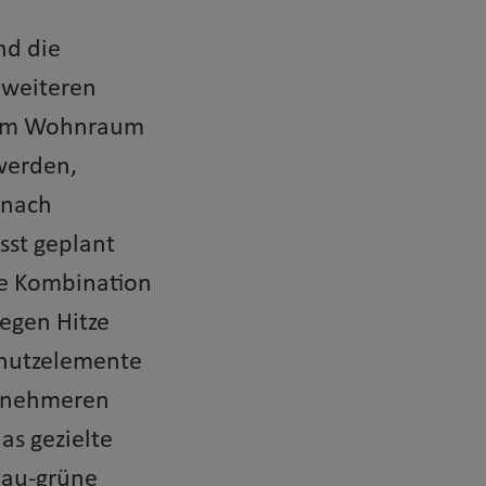
nd die
 weiteren
rem Wohnraum
werden,
 nach
sst geplant
ne Kombination
egen Hitze
chutzelemente
genehmeren
as gezielte
lau-grüne