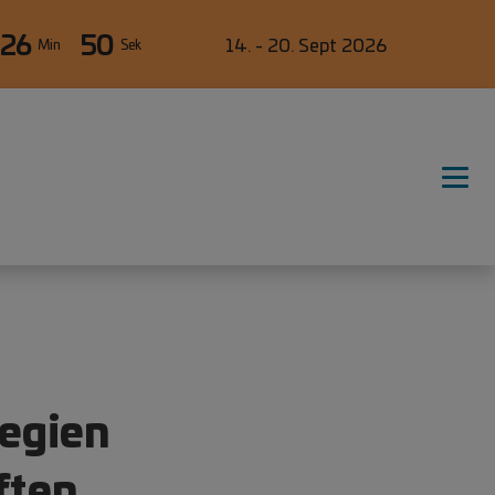
26
49
14. - 20. Sept 2026
Min
Sek
tegien
ften