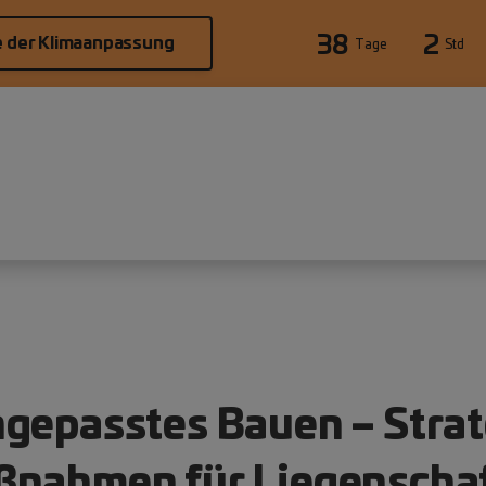
38
2
e der Klimaanpassung
Tage
Std
gepasstes Bauen – Stra
ßnahmen für Liegenscha