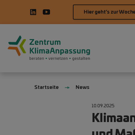
Direkt zum Inhalt
Hier geht’s zur Woch
Hauptnavigation
Pfadnavigation
Startseite
News
10.09.2025
Klimaan
und Ma