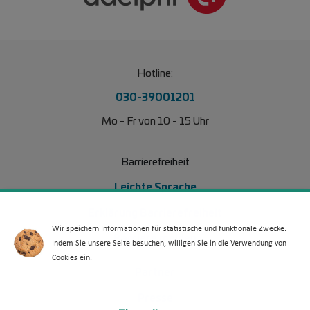
Hotline:
030-39001201
Mo - Fr von 10 - 15 Uhr
Barrierefreiheit
Leichte Sprache
Erklärung Barrierefreiheit
Wir speichern Informationen für statistische und funktionale Zwecke.
Barriere melden
Indem Sie unsere Seite besuchen, willigen Sie in die Verwendung von
Cookies ein.
Footer Menü 2
Partner
Presse