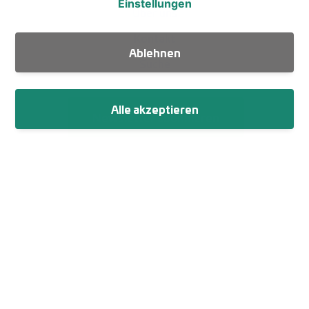
Einstellungen
Über uns
Kontakt
Ablehnen
Suche
Alle akzeptieren
Newsletter abonnieren
Fußzeile
Impressum
Datenschutz
Netiquette
Cookie-Einstellungen