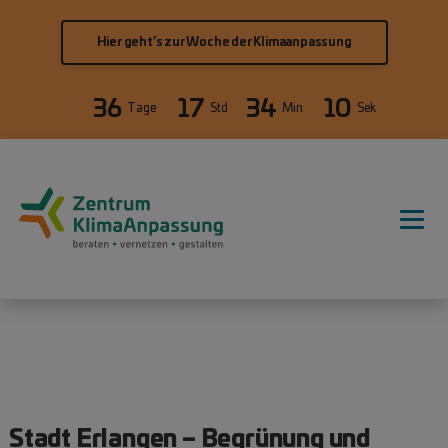
Direkt zum Inhalt
Hier geht’s zur Woche der Klimaanpassung
36
17
34
10
Tage
Std
Min
Sek
Hauptnavigation
Stadt Erlangen – Begrünung und