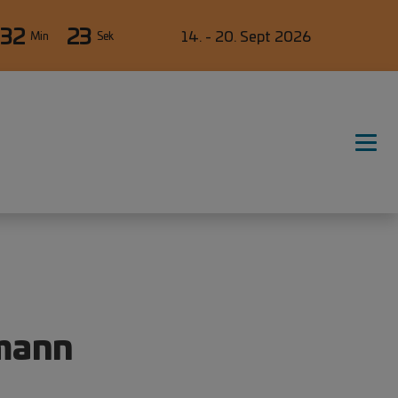
32
22
14. - 20. Sept 2026
Min
Sek
fmann