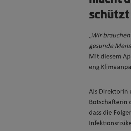
schützt
„Wir brauchen 
gesunde Mensc
Mit diesem App
eng Klimaanp
Als Direktori
Botschafterin 
dass die Folg
Infektionsrisi