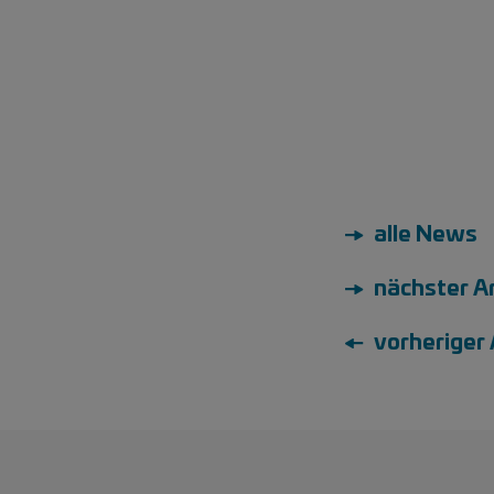
→ alle News
→ nächster Ar
← vorheriger 