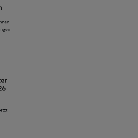
n
innen
ungen
ter
26
etzt