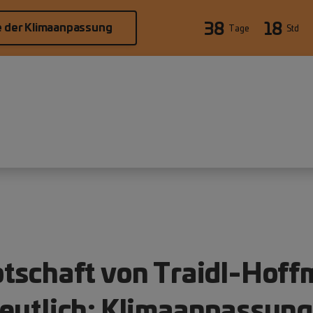
38
18
e der Klimaanpassung
Tage
Std
tschaft von Traidl-Hof
eutlich: Klimaanpassung