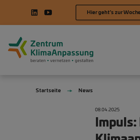
Direkt zum Inhalt
Hier geht’s zur Woch
Hauptnavigation
Pfadnavigation
Startseite
News
08.04.2025
Impuls:
Klimaa