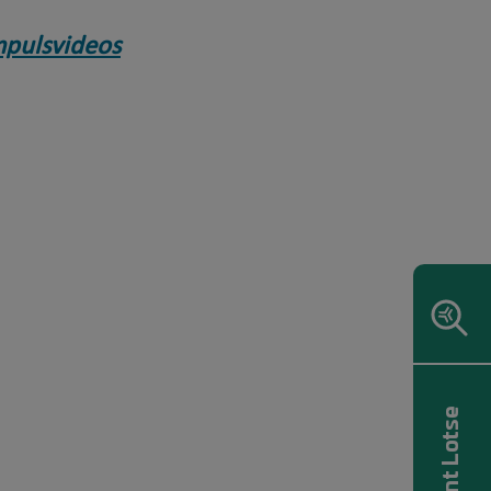
mpulsvideos
Content Lotse