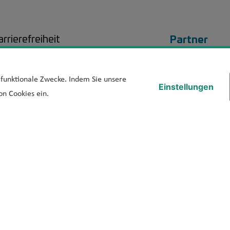
Footer 
Partner
rrierefreiheit
eichte Sprache
Presse
d funktionale Zwecke. Indem Sie unsere
rklärung Barrierefreiheit
Über uns
Einstellungen
on Cookies ein.
arriere melden
Kontakt
Suche
ette
Cookie-Einstellungen
Login