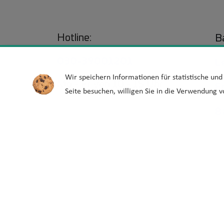
Hotline:
Ba
030-39001201
L
Wir speichern Informationen für statistische un
Mo - Fr von 10 - 15 Uhr
E
Seite besuchen, willigen Sie in die Verwendung v
B
Fußzeile
Impressum
Datenschutz
Netiqu