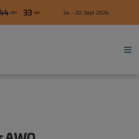
44
32
14. - 20. Sept 2026
Min
Sek
er AWO