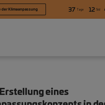
37
12
e der Klimaanpassung
Tage
Std
 Erstellung eines
npassungskonzepts in d