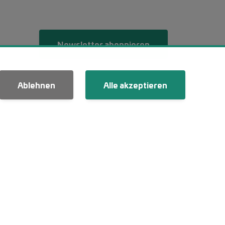
Menü 2
Newsletter abonnieren
Ablehnen
Alle akzeptieren
LinkedIn
YouTube