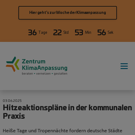
Direkt zum Inhalt
Hier geht’s zur Woche der Klimaanpassung
36
22
53
56
Tage
Std
Min
Sek
Hauptnavigation
03.06.2025
Hitzeaktionspläne in der kommunalen
Praxis
Heiße Tage und Tropennächte fordern deutsche Städte