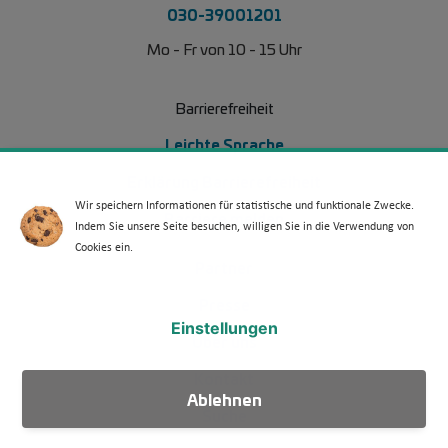
030-39001201
Mo - Fr von 10 - 15 Uhr
Barrierefreiheit
Leichte Sprache
Erklärung Barrierefreiheit
Wir speichern Informationen für statistische und funktionale Zwecke.
Barriere melden
Indem Sie unsere Seite besuchen, willigen Sie in die Verwendung von
Cookies ein.
Footer Menü 2
Partner
Presse
Einstellungen
Über uns
Kontakt
Ablehnen
Suche