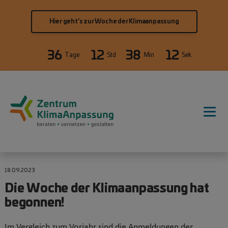
Direkt zum Inhalt
Hier geht’s zur Woche der Klimaanpassung
36
12
38
12
Tage
Std
Min
Sek
Hauptnavigation
18.09.2023
Die Woche der Klimaanpassung hat
begonnen!
Im Vergleich zum Vorjahr sind die Anmeldungen der