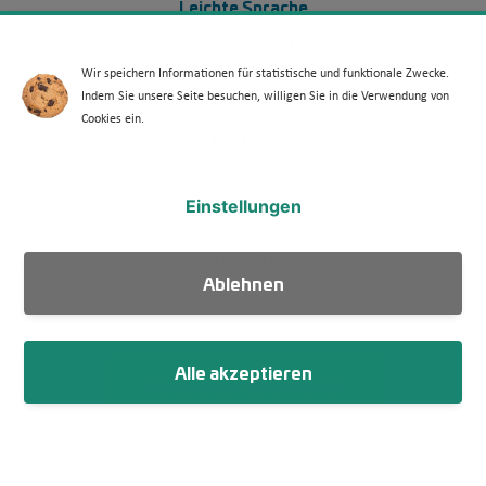
Leichte Sprache
Erklärung Barrierefreiheit
Wir speichern Informationen für statistische und funktionale Zwecke.
Barriere melden
Indem Sie unsere Seite besuchen, willigen Sie in die Verwendung von
Cookies ein.
Footer Menü 2
Partner
Presse
Einstellungen
Über uns
Kontakt
Ablehnen
Suche
Alle akzeptieren
Newsletter abonnieren