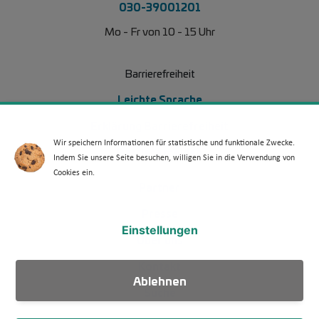
030-39001201
Mo - Fr von 10 - 15 Uhr
Barrierefreiheit
Leichte Sprache
Erklärung Barrierefreiheit
Wir speichern Informationen für statistische und funktionale Zwecke.
Barriere melden
Indem Sie unsere Seite besuchen, willigen Sie in die Verwendung von
Cookies ein.
Footer Menü 2
Partner
Presse
Einstellungen
Über uns
Kontakt
Ablehnen
Suche