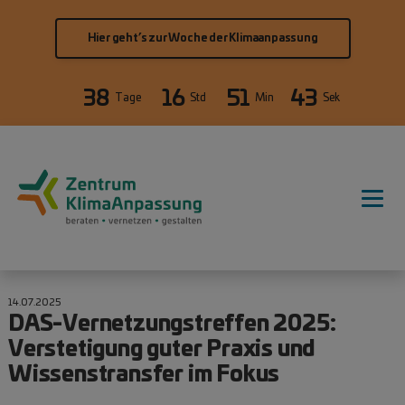
Direkt zum Inhalt
Hier geht’s zur Woche der Klimaanpassung
38
16
51
42
Tage
Std
Min
Sek
Hauptnavigation
14.07.2025
DAS-Vernetzungstreffen 2025:
Verstetigung guter Praxis und
Wissenstransfer im Fokus