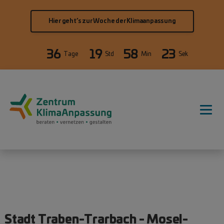
Direkt zum Inhalt
Hier geht’s zur Woche der Klimaanpassung
36
19
58
22
Tage
Std
Min
Sek
Hauptnavigation
Stadt Traben-Trarbach - Mosel-