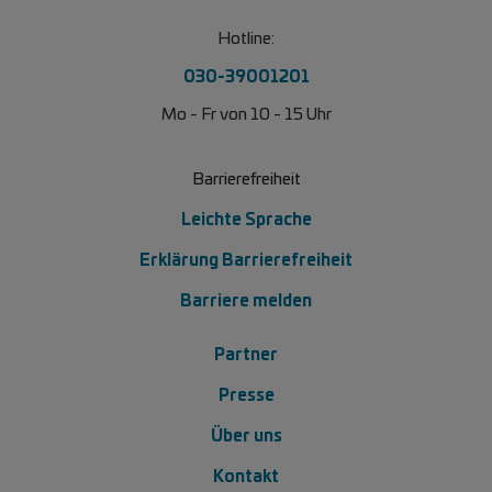
Hotline:
030-39001201
Mo - Fr von 10 - 15 Uhr
Barrierefreiheit
Leichte Sprache
Erklärung Barrierefreiheit
Barriere melden
Footer Menü 2
Partner
Presse
Über uns
Kontakt