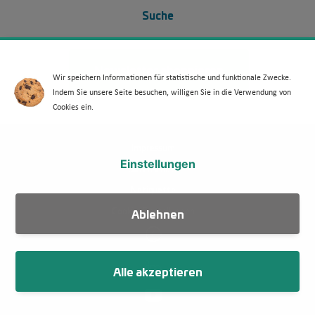
Suche
Newsletter abonnieren
Wir speichern Informationen für statistische und funktionale Zwecke.
Indem Sie unsere Seite besuchen, willigen Sie in die Verwendung von
Cookies ein.
Fußzeile
Impressum
Einstellungen
Datenschutz
Netiquette
Cookie-Einstellungen
Ablehnen
Alle akzeptieren