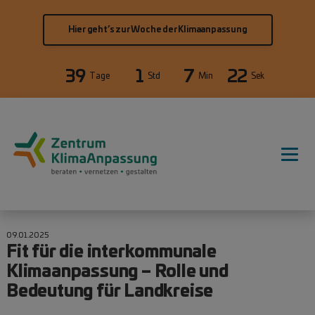
Direkt zum Inhalt
Hier geht’s zur Woche der Klimaanpassung
39
1
7
21
Tage
Std
Min
Sek
Hauptnavigation
09.01.2025
Fit für die interkommunale
Klimaanpassung – Rolle und
Bedeutung für Landkreise