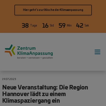
Direkt zum Inhalt
Hier geht’s zur Woche der Klimaanpassung
38
16
59
42
Tage
Std
Min
Sek
Hauptnavigation
19.07.2023
Neue Veranstaltung: Die Region
Hannover lädt zu einem
Klimaspaziergang ein