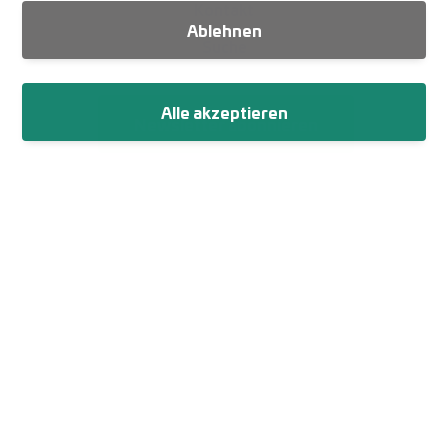
Kontakt
Ablehnen
Suche
Alle akzeptieren
Newsletter abonnieren
Fußzeile
Impressum
Datenschutz
Netiquette
Cookie-Einstellungen