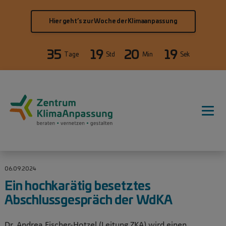
Direkt zum Inhalt
Hier geht’s zur Woche der Klimaanpassung
35
19
20
19
Tage
Std
Min
Sek
Hauptnavigation
06.09.2024
Ein hochkarätig besetztes
Abschlussgespräch der WdKA
Dr. Andrea Fischer-Hotzel (Leitung ZKA) wird einen