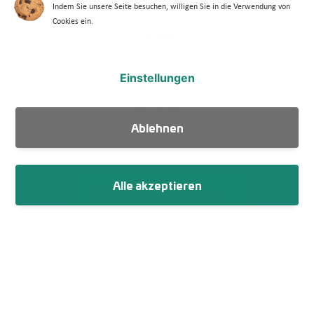
Barriere melden
Indem Sie unsere Seite besuchen, willigen Sie in die Verwendung von
Cookies ein.
Footer Menü 2
Partner
Presse
Einstellungen
Über uns
Kontakt
Ablehnen
Suche
Alle akzeptieren
Newsletter abonnieren
Fußzeile
Impressum
Datenschutz
Netiquette