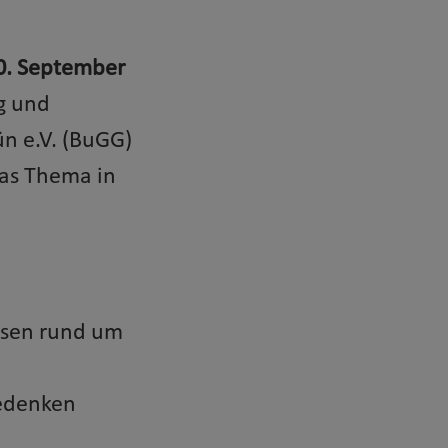
20. September
g und
n e.V. (BuGG)
das Thema in
issen rund um
Bedenken