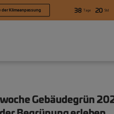
38
20
e der Klimaanpassung
Tage
Std
swoche Gebäudegrün 202
t der Begrünung erleben