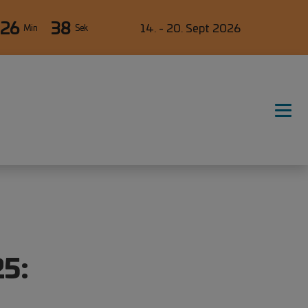
26
37
14. - 20. Sept 2026
Min
Sek
5: