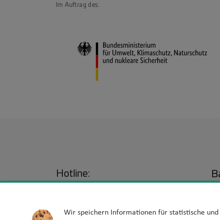
Im Auftrag des:
Hotline:
Ba
030-39001201
L
Wir speichern Informationen für statistische un
Mo - Fr von 10 - 15 Uhr