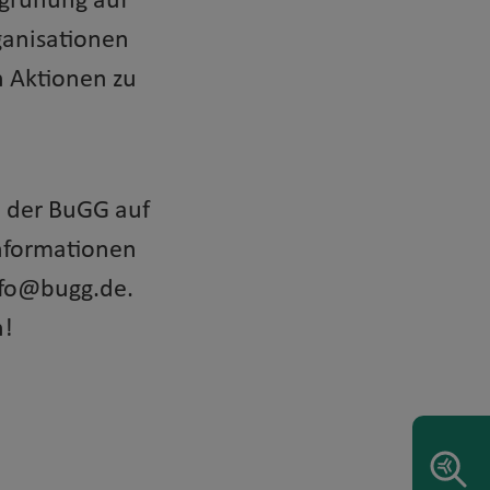
egrünung auf
ganisationen
n Aktionen zu
h der BuGG auf
Informationen
info@bugg.de.
n!