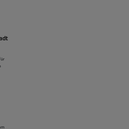
adt
für
n
 am