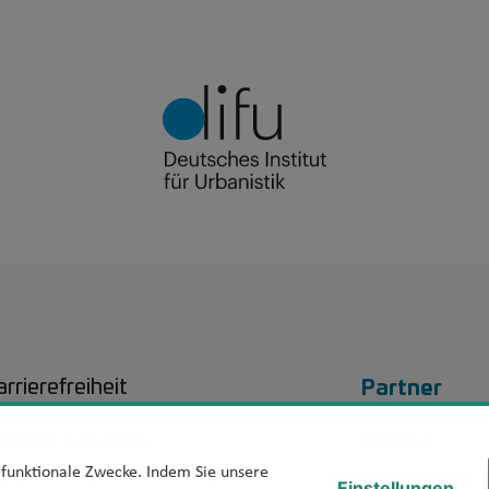
Footer 
Partner
rrierefreiheit
eichte Sprache
Presse
d funktionale Zwecke. Indem Sie unsere
Einstellungen