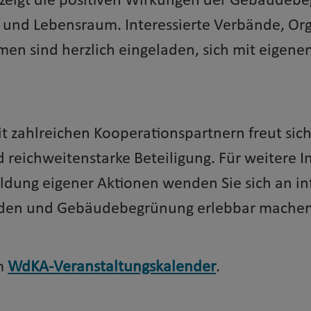
zeigt die positiven Wirkungen der Gebäudeb
 und Lebensraum. Interessierte Verbände, Or
n sind herzlich eingeladen, sich mit eigene
 zahlreichen Kooperationspartnern freut sic
d reichweitenstarke Beteiligung. Für weitere 
ldung eigener Aktionen wenden Sie sich an 
erden und Gebäudebegrünung erlebbar mache
um
WdKA-Veranstaltungskalender
.