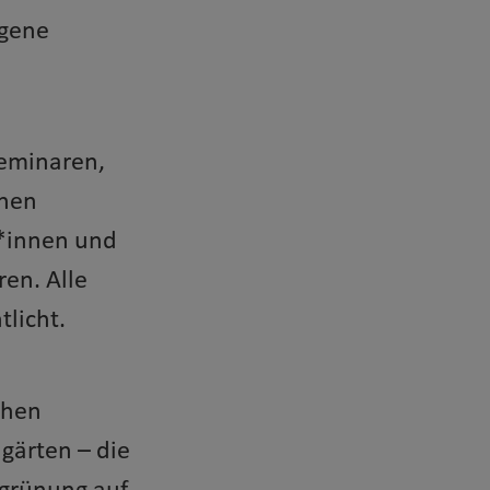
igene
Seminaren,
nnen
r*innen und
en. Alle
tlicht.
chen
gärten – die