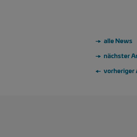
→ alle News
→ nächster Ar
← vorheriger 