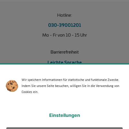
Hotline:
030-39001201
Mo - Fr von 10 - 15 Uhr
Barrierefreiheit
Leichte Sprache
Erklärung Barrierefreiheit
Wir speichern Informationen für statistische und funktionale Zwecke.
Barriere melden
Indem Sie unsere Seite besuchen, willigen Sie in die Verwendung von
Cookies ein.
Footer Menü 2
Partner
Presse
Einstellungen
Über uns