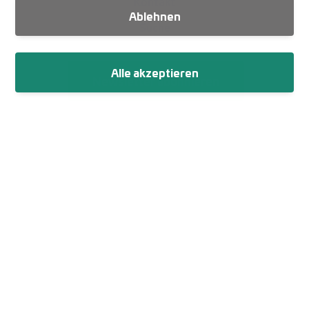
Kontakt
Ablehnen
Suche
Alle akzeptieren
Newsletter abonnieren
Fußzeile
Impressum
Datenschutz
Netiquette
Cookie-Einstellungen