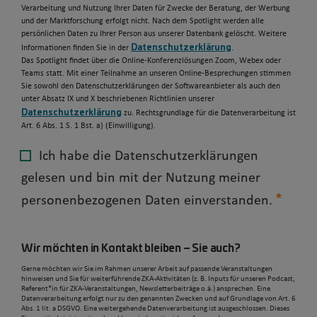
Verarbeitung und Nutzung Ihrer Daten für Zwecke der Beratung, der Werbung
und der Marktforschung erfolgt nicht. Nach dem Spotlight werden alle
persönlichen Daten zu Ihrer Person aus unserer Datenbank gelöscht. Weitere
Datenschutzerklärung
Informationen finden Sie in der
.
Das Spotlight findet über die Online-Konferenzlösungen Zoom, Webex oder
Teams statt. Mit einer Teilnahme an unseren Online-Besprechungen stimmen
Sie sowohl den Datenschutzerklärungen der Softwareanbieter als auch den
unter Absatz IX und X beschriebenen Richtlinien unserer
Datenschutzerklärung
zu. Rechtsgrundlage für die Datenverarbeitung ist
Art. 6 Abs. 1 S. 1 Bst. a) (Einwilligung).
Ich habe die Datenschutzerklärungen
gelesen und bin mit der Nutzung meiner
personenbezogenen Daten einverstanden.
Wir möchten in Kontakt bleiben – Sie auch?
Gerne möchten wir Sie im Rahmen unserer Arbeit auf passende Veranstaltungen
hinweisen und Sie für weiterführende ZKA-Aktivitäten (z. B. Inputs für unseren Podcast,
Referent*in für ZKA-Veranstaltungen, Newsletterbeiträge o.ä.) ansprechen. Eine
Datenverarbeitung erfolgt nur zu den genannten Zwecken und auf Grundlage von Art. 6
Abs. 1 lit. a DSGVO. Eine weitergehende Datenverarbeitung ist ausgeschlossen. Dieses