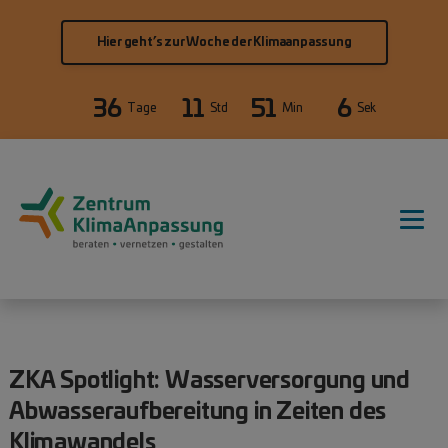
Direkt zum Inhalt
Hier geht’s zur Woche der Klimaanpassung
36
11
51
5
Tage
Std
Min
Sek
Hauptnavigation
ZKA Spotlight: Wasserversorgung und
Abwasseraufbereitung in Zeiten des
Klimawandels