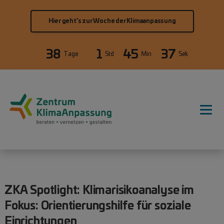
Direkt zum Inhalt
Hier geht’s zur Woche der Klimaanpassung
38
1
45
36
Tage
Std
Min
Sek
Hauptnavigation
ZKA Spotlight: Klimarisikoanalyse im
Fokus: Orientierungshilfe für soziale
Einrichtungen