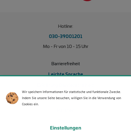
Hotline:
030-39001201
Mo - Fr von 10 - 15 Uhr
Barrierefreiheit
Leichte Sprache
Erklärung Barrierefreiheit
Wir speichern Informationen für statistische und funktionale Zwecke.
Barriere melden
Indem Sie unsere Seite besuchen, willigen Sie in die Verwendung von
Cookies ein.
Footer Menü 2
Partner
Presse
Einstellungen