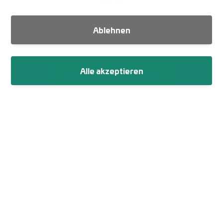
Über uns
Kontakt
Ablehnen
Suche
Alle akzeptieren
Newsletter abonnieren
Fußzeile
Impressum
Datenschutz
Netiquette
Cookie-Einstellungen