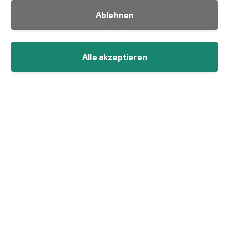
Kontakt
Ablehnen
Suche
Alle akzeptieren
Newsletter abonnieren
Fußzeile
Impressum
Datenschutz
Netiquette
Cookie-Einstellungen