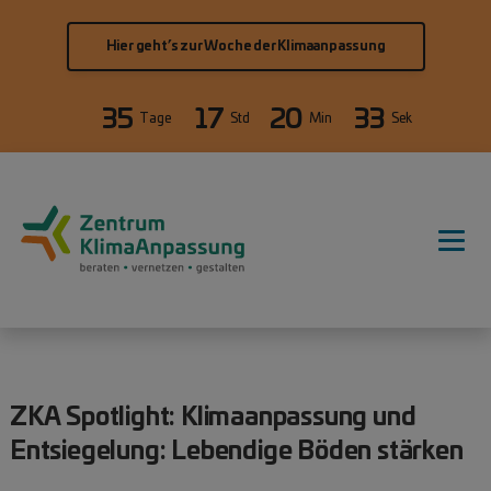
Direkt zum Inhalt
Hier geht’s zur Woche der Klimaanpassung
35
17
20
33
Tage
Std
Min
Sek
Hauptnavigation
ZKA Spotlight: Klimaanpassung und
Entsiegelung: Lebendige Böden stärken