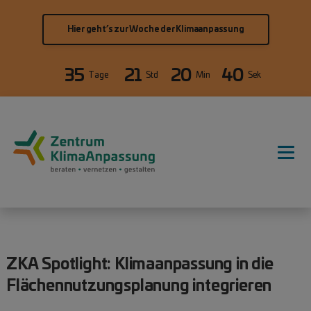
Direkt zum Inhalt
Hier geht’s zur Woche der Klimaanpassung
35
21
20
40
Tage
Std
Min
Sek
Hauptnavigation
ZKA Spotlight: Klimaanpassung in die
Flächennutzungsplanung integrieren