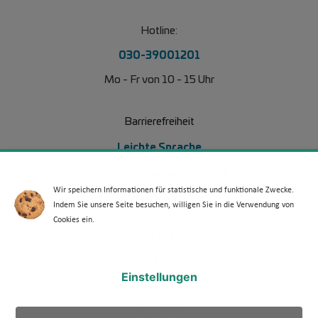
Hotline:
030-39001201
Mo - Fr von 10 - 15 Uhr
Barrierefreiheit
Leichte Sprache
Erklärung Barrierefreiheit
Wir speichern Informationen für statistische und funktionale Zwecke.
Barriere melden
Indem Sie unsere Seite besuchen, willigen Sie in die Verwendung von
Cookies ein.
Footer Menü 2
Partner
Presse
Einstellungen
Über uns
Kontakt