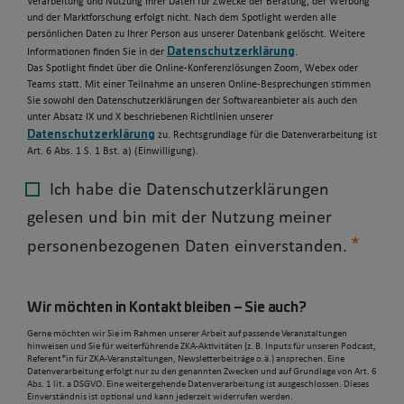
Verarbeitung und Nutzung Ihrer Daten für Zwecke der Beratung, der Werbung
und der Marktforschung erfolgt nicht. Nach dem Spotlight werden alle
persönlichen Daten zu Ihrer Person aus unserer Datenbank gelöscht. Weitere
Datenschutzerklärung
Informationen finden Sie in der
.
Das Spotlight findet über die Online-Konferenzlösungen Zoom, Webex oder
Teams statt. Mit einer Teilnahme an unseren Online-Besprechungen stimmen
Sie sowohl den Datenschutzerklärungen der Softwareanbieter als auch den
unter Absatz IX und X beschriebenen Richtlinien unserer
Datenschutzerklärung
zu. Rechtsgrundlage für die Datenverarbeitung ist
Art. 6 Abs. 1 S. 1 Bst. a) (Einwilligung).
Ich habe die Datenschutzerklärungen
gelesen und bin mit der Nutzung meiner
personenbezogenen Daten einverstanden.
Wir möchten in Kontakt bleiben – Sie auch?
Gerne möchten wir Sie im Rahmen unserer Arbeit auf passende Veranstaltungen
hinweisen und Sie für weiterführende ZKA-Aktivitäten (z. B. Inputs für unseren Podcast,
Referent*in für ZKA-Veranstaltungen, Newsletterbeiträge o.ä.) ansprechen. Eine
Datenverarbeitung erfolgt nur zu den genannten Zwecken und auf Grundlage von Art. 6
Abs. 1 lit. a DSGVO. Eine weitergehende Datenverarbeitung ist ausgeschlossen. Dieses
Einverständnis ist optional und kann jederzeit widerrufen werden.