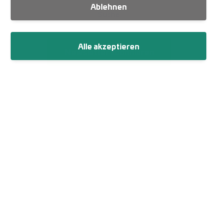
Ablehnen
Suche
Alle akzeptieren
Newsletter abonnieren
Fußzeile
Impressum
Datenschutz
Netiquette
Cookie-Einstellungen