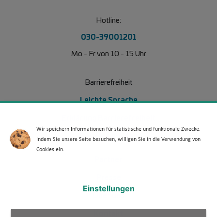
Hotline:
030-39001201
Mo - Fr von 10 - 15 Uhr
Barrierefreiheit
Leichte Sprache
Erklärung Barrierefreiheit
Wir speichern Informationen für statistische und funktionale Zwecke.
Barriere melden
Indem Sie unsere Seite besuchen, willigen Sie in die Verwendung von
Cookies ein.
Footer Menü 2
Partner
Presse
Einstellungen
Über uns
Kontakt