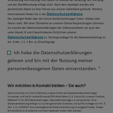
Verarbeitung und Nutzung Ihrer Daten für Zwecke der Beratung, der Werbung
und der Marktforschung erfolgt nicht. Nach dem Spotlight werden alle
persönlichen Daten zu Ihrer Person aus unserer Datenbank gelöscht. Weitere
Datenschutzerklärung
Informationen finden Sie in der
.
Das Spotlight findet über die Online-Konferenzlösungen Zoom, Webex oder
Teams statt. Mit einer Teilnahme an unseren Online-Besprechungen stimmen
Sie sowohl den Datenschutzerklärungen der Softwareanbieter als auch den
unter Absatz IX und X beschriebenen Richtlinien unserer
Datenschutzerklärung
zu. Rechtsgrundlage für die Datenverarbeitung ist
Art. 6 Abs. 1 S. 1 Bst. a) (Einwilligung).
Ich habe die Datenschutzerklärungen
gelesen und bin mit der Nutzung meiner
personenbezogenen Daten einverstanden.
Wir möchten in Kontakt bleiben – Sie auch?
Gerne möchten wir Sie im Rahmen unserer Arbeit auf passende Veranstaltungen
hinweisen und Sie für weiterführende ZKA-Aktivitäten (z. B. Inputs für unseren Podcast,
Referent*in für ZKA-Veranstaltungen, Newsletterbeiträge o.ä.) ansprechen. Eine
Datenverarbeitung erfolgt nur zu den genannten Zwecken und auf Grundlage von Art. 6
Abs. 1 lit. a DSGVO. Eine weitergehende Datenverarbeitung ist ausgeschlossen. Dieses
Einverständnis ist optional und kann jederzeit widerrufen werden.