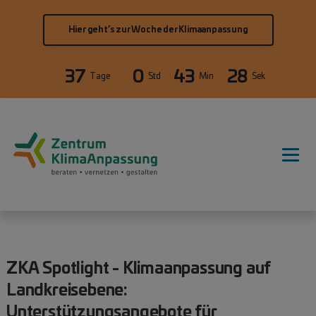
Direkt zum Inhalt
Hier geht’s zur Woche der Klimaanpassung
37
0
43
28
Tage
Std
Min
Sek
Hauptnavigation
ZKA Spotlight - Klimaanpassung auf
Landkreisebene:
Unterstützungsangebote für