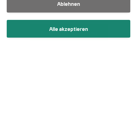
Ablehnen
Suche
Alle akzeptieren
Newsletter abonnieren
Fußzeile
Impressum
Datenschutz
Netiquette
Cookie-Einstellungen