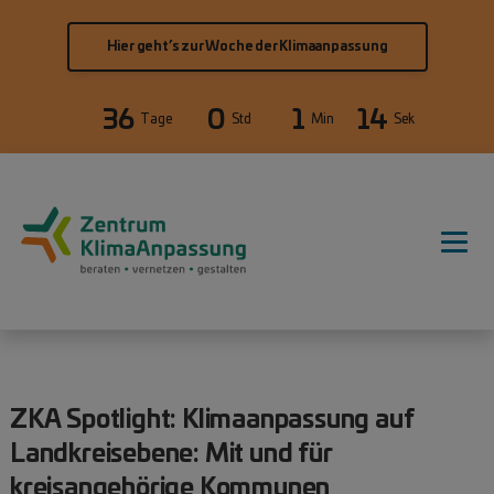
Direkt zum Inhalt
Hier geht’s zur Woche der Klimaanpassung
36
0
1
13
Tage
Std
Min
Sek
Hauptnavigation
ZKA Spotlight: Klimaanpassung auf
Landkreisebene: Mit und für
kreisangehörige Kommunen