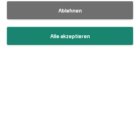
Kontakt
Ablehnen
Suche
Alle akzeptieren
Newsletter abonnieren
Fußzeile
Impressum
Datenschutz
Netiquette
Cookie-Einstellungen