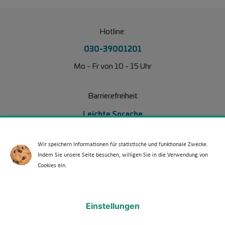
Hotline:
030-39001201
Mo - Fr von 10 - 15 Uhr
Barrierefreiheit
Leichte Sprache
Erklärung Barrierefreiheit
Wir speichern Informationen für statistische und funktionale Zwecke.
Barriere melden
Indem Sie unsere Seite besuchen, willigen Sie in die Verwendung von
Cookies ein.
Footer Menü 2
Partner
Presse
Einstellungen
Über uns