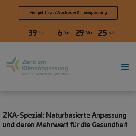
Direkt zum Inhalt
Hier geht’s zur Woche der Klimaanpassung
39
6
29
25
Tage
Std
Min
Sek
Hauptnavigation
ZKA-Spezial: Naturbasierte Anpassung
und deren Mehrwert für die Gesundheit