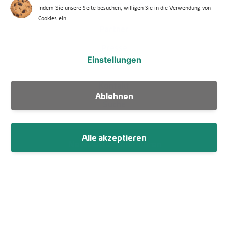
Barriere melden
Indem Sie unsere Seite besuchen, willigen Sie in die Verwendung von
Cookies ein.
Footer Menü 2
Partner
Presse
Einstellungen
Über uns
Kontakt
Ablehnen
Suche
Alle akzeptieren
Newsletter abonnieren
Fußzeile
Impressum
Datenschutz