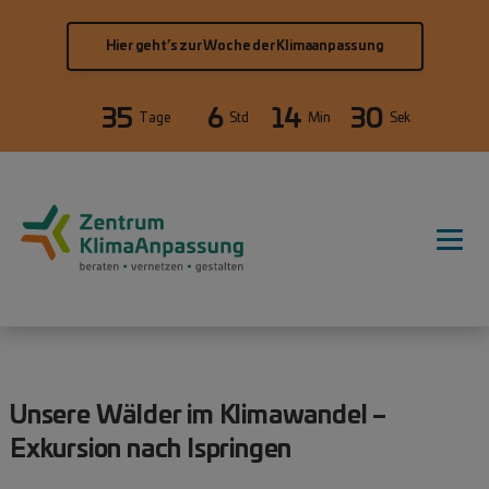
Direkt zum Inhalt
Hier geht’s zur Woche der Klimaanpassung
35
6
14
30
Tage
Std
Min
Sek
Hauptnavigation
Unsere Wälder im Klimawandel –
Exkursion nach Ispringen