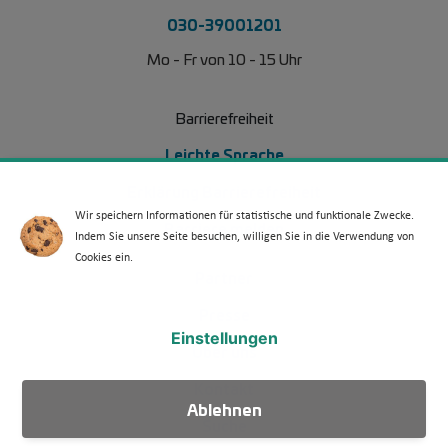
030-39001201
Mo - Fr von 10 - 15 Uhr
Barrierefreiheit
Leichte Sprache
Erklärung Barrierefreiheit
Wir speichern Informationen für statistische und funktionale Zwecke.
Barriere melden
Indem Sie unsere Seite besuchen, willigen Sie in die Verwendung von
Cookies ein.
Footer Menü 2
Partner
Presse
Einstellungen
Über uns
Kontakt
Ablehnen
Suche