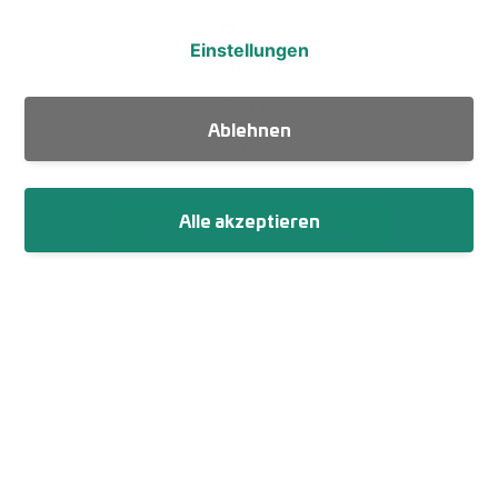
Presse
Einstellungen
Über uns
Kontakt
Ablehnen
Suche
Alle akzeptieren
Newsletter abonnieren
Fußzeile
Impressum
Datenschutz
Netiquette
Cookie-Einstellungen