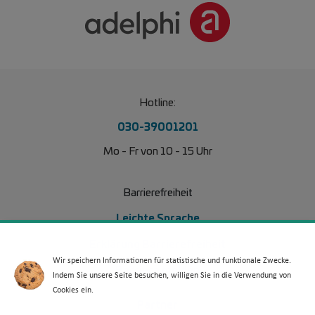
Hotline:
030-39001201
Mo - Fr von 10 - 15 Uhr
Barrierefreiheit
Leichte Sprache
Erklärung Barrierefreiheit
Wir speichern Informationen für statistische und funktionale Zwecke.
Barriere melden
Indem Sie unsere Seite besuchen, willigen Sie in die Verwendung von
Cookies ein.
Footer Menü 2
Partner