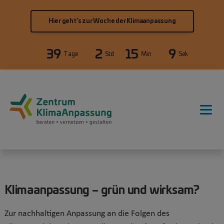
Direkt zum Inhalt
Hier geht’s zur Woche der Klimaanpassung
39
2
15
9
Tage
Std
Min
Sek
Hauptnavigation
Klimaanpassung – grün und wirksam?
Zur nachhaltigen Anpassung an die Folgen des