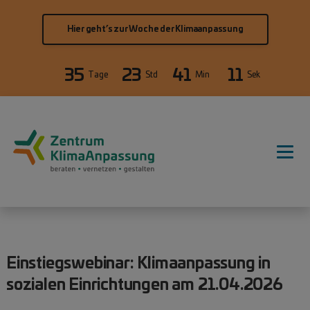
Direkt zum Inhalt
Hier geht’s zur Woche der Klimaanpassung
35
23
41
11
Tage
Std
Min
Sek
Hauptnavigation
Einstiegswebinar: Klimaanpassung in
sozialen Einrichtungen am 21.04.2026