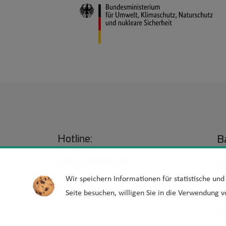
Hotline:
Ba
030-39001201
L
Wir speichern Informationen für statistische un
Mo - Fr von 10 - 15 Uhr
E
Seite besuchen, willigen Sie in die Verwendung v
B