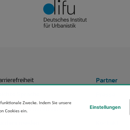
Footer 
Partner
rrierefreiheit
eichte Sprache
Presse
d funktionale Zwecke. Indem Sie unsere
rklärung Barrierefreiheit
Über uns
Einstellungen
on Cookies ein.
arriere melden
Kontakt