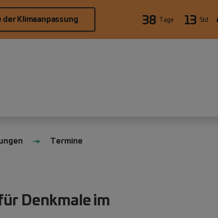
38
13
e der Klimaanpassung
Tage
Std
tungen
Termine
für Denkmale im