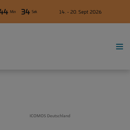
44
33
14. - 20. Sept 2026
Min
Sek
ICOMOS Deutschland