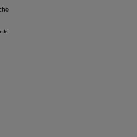
che
ndel