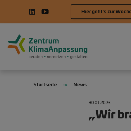
Direkt zum Inhalt
Hier geht’s zur Woch
Hauptnavigation
Pfadnavigation
Startseite
News
30.01.2023
„Wir br