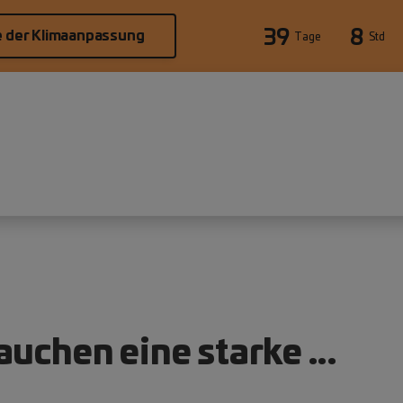
39
8
e der Klimaanpassung
Tage
Std
auchen eine starke …