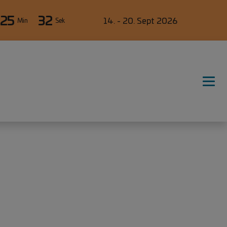
25
32
14. - 20. Sept 2026
Min
Sek