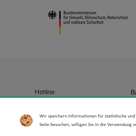
Hotline:
Ba
030-39001201
L
Wir speichern Informationen für statistische un
Mo - Fr von 10 - 15 Uhr
E
Seite besuchen, willigen Sie in die Verwendung v