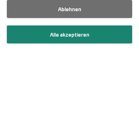
Kontakt
Ablehnen
Suche
Alle akzeptieren
Newsletter abonnieren
Fußzeile
Impressum
Datenschutz
Netiquette
Cookie-Einstellungen