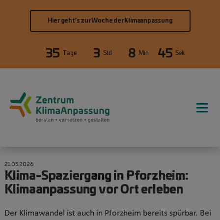
Direkt zum Inhalt
Hier geht’s zur Woche der Klimaanpassung
35
3
8
45
Tage
Std
Min
Sek
Hauptnavigation
21.05.2026
Klima-Spaziergang in Pforzheim:
Klimaanpassung vor Ort erleben
Der Klimawandel ist auch in Pforzheim bereits spürbar. Bei