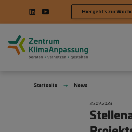
Direkt zum Inhalt
Hier geht’s zur Woch
Hauptnavigation
Pfadnavigation
Startseite
News
25.09.2023
Stellen
Projekt