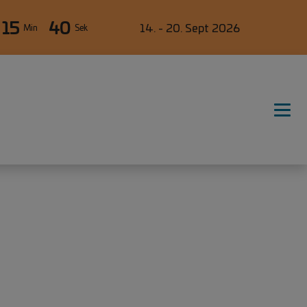
15
40
14. - 20. Sept 2026
Min
Sek