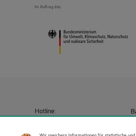
Im Auftrag des:
Hotline:
Ba
030-39001201
L
Wir speichern Informationen für statistische un