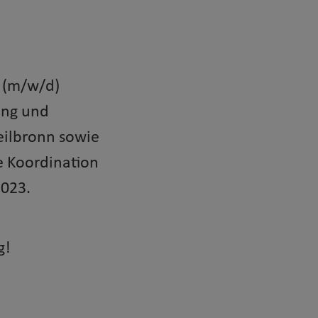
n (m/w/d)
ung und
eilbronn sowie
e Koordination
2023.
g!