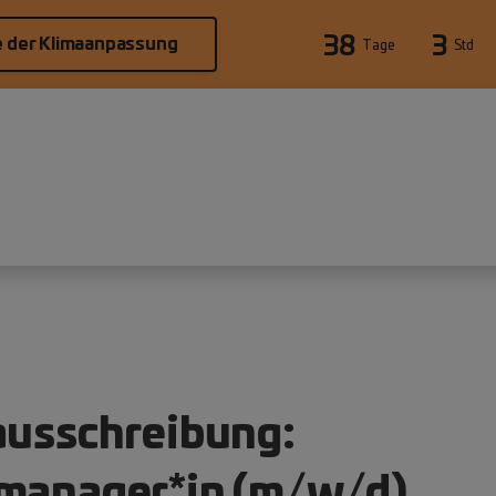
38
3
e der Klimaanpassung
Tage
Std
ausschreibung:
manager*in (m/w/d)