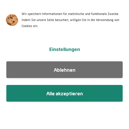
Erklärung Barrierefreiheit
Wir speichern Informationen für statistische und funktionale Zwecke.
Barriere melden
Indem Sie unsere Seite besuchen, willigen Sie in die Verwendung von
Cookies ein.
Footer Menü 2
Partner
Presse
Einstellungen
Über uns
Kontakt
Ablehnen
Suche
Alle akzeptieren
Newsletter abonnieren
Fußzeile
Impressum