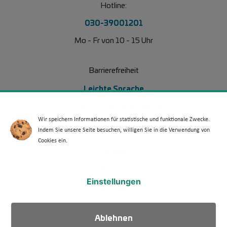
Hotline:
030-39001201
Mo - Fr von 10 - 15 Uhr
Barrierefreiheit
Leichte Sprache
Erklärung Barrierefreiheit
Wir speichern Informationen für statistische und funktionale Zwecke.
Barriere melden
Indem Sie unsere Seite besuchen, willigen Sie in die Verwendung von
Cookies ein.
Footer Menü 2
Partner
Presse
Einstellungen
Über uns
Kontakt
Ablehnen
Suche