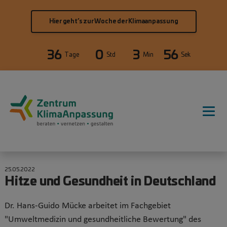
Direkt zum Inhalt
Hier geht’s zur Woche der Klimaanpassung
36
0
3
55
Tage
Std
Min
Sek
Hauptnavigation
25.05.2022
Hitze und Gesundheit in Deutschland
Dr. Hans-Guido Mücke arbeitet im Fachgebiet
"Umweltmedizin und gesundheitliche Bewertung" des