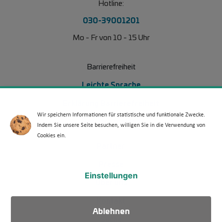
Hotline:
030-39001201
Mo - Fr von 10 - 15 Uhr
Barrierefreiheit
Leichte Sprache
Erklärung Barrierefreiheit
Wir speichern Informationen für statistische und funktionale Zwecke.
Barriere melden
Indem Sie unsere Seite besuchen, willigen Sie in die Verwendung von
Cookies ein.
Footer Menü 2
Partner
Presse
Einstellungen
Über uns
Kontakt
Ablehnen
Suche