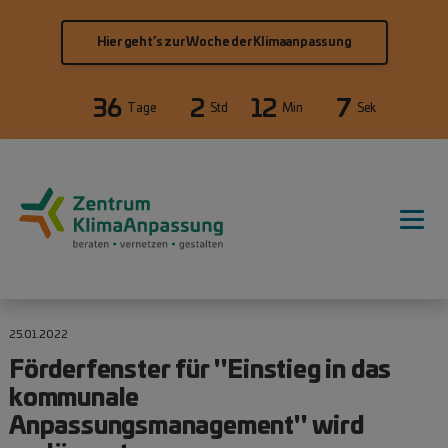
Direkt zum Inhalt
Hier geht’s zur Woche der Klimaanpassung
36
2
12
7
Tage
Std
Min
Sek
Hauptnavigation
25.01.2022
Förderfenster für "Einstieg in das
kommunale
Anpassungsmanagement" wird