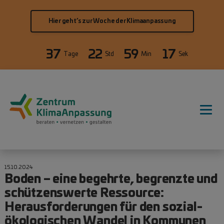
Direkt zum Inhalt
Hier geht’s zur Woche der Klimaanpassung
37
22
59
17
Tage
Std
Min
Sek
Hauptnavigation
15.10.2024
Boden – eine begehrte, begrenzte und
schützenswerte Ressource:
Herausforderungen für den sozial-
ökologischen Wandel in Kommunen