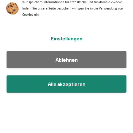
Wir speichern Informationen für statistische und funktionale Zwecke.
Barriere melden
Indem Sie unsere Seite besuchen, willigen Sie in die Verwendung von
Cookies ein.
Footer Menü 2
Partner
Presse
Einstellungen
Über uns
Kontakt
Ablehnen
Suche
Alle akzeptieren
Newsletter abonnieren
Fußzeile
Impressum
Datenschutz