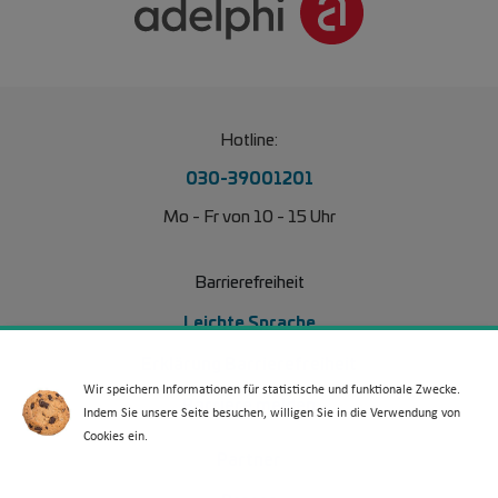
Hotline:
030-39001201
Mo - Fr von 10 - 15 Uhr
Barrierefreiheit
Leichte Sprache
Erklärung Barrierefreiheit
Wir speichern Informationen für statistische und funktionale Zwecke.
Barriere melden
Indem Sie unsere Seite besuchen, willigen Sie in die Verwendung von
Cookies ein.
Footer Menü 2
Partner