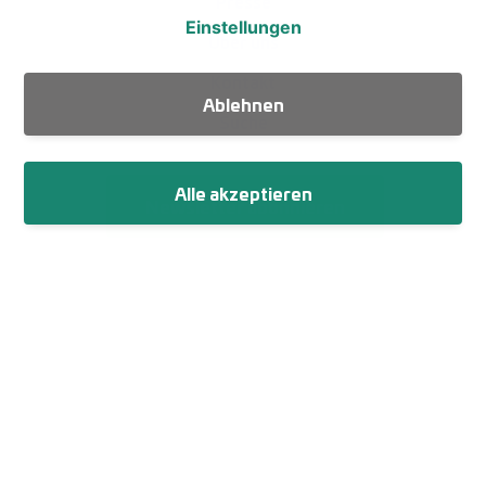
Presse
Einstellungen
Über uns
Kontakt
Ablehnen
Suche
Alle akzeptieren
Newsletter abonnieren
Fußzeile
Impressum
Datenschutz
Netiquette
Cookie-Einstellungen