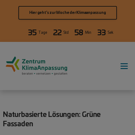
Direkt zum Inhalt
Hier geht’s zur Woche der Klimaanpassung
35
22
58
33
Tage
Std
Min
Sek
Hauptnavigation
Naturbasierte Lösungen: Grüne
Fassaden