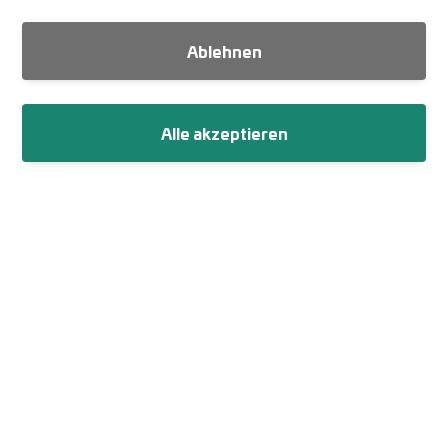
Kontakt
Ablehnen
Suche
Alle akzeptieren
Newsletter abonnieren
Fußzeile
Impressum
Datenschutz
Netiquette
Cookie-Einstellungen