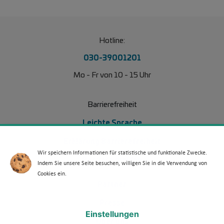
Hotline:
030-39001201
Mo - Fr von 10 - 15 Uhr
Barrierefreiheit
Leichte Sprache
Erklärung Barrierefreiheit
Wir speichern Informationen für statistische und funktionale Zwecke.
Barriere melden
Indem Sie unsere Seite besuchen, willigen Sie in die Verwendung von
Cookies ein.
Footer Menü 2
Partner
Presse
Einstellungen
Über uns