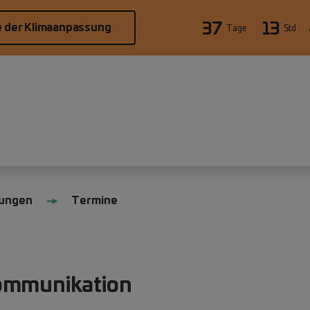
37
13
e der Klimaanpassung
Tage
Std
tungen
Termine
ommunikation