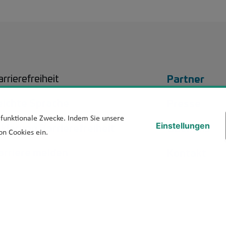
Footer 
Partner
rrierefreiheit
eichte Sprache
Presse
d funktionale Zwecke. Indem Sie unsere
rklärung Barrierefreiheit
Über uns
Einstellungen
on Cookies ein.
arriere melden
Kontakt
Suche