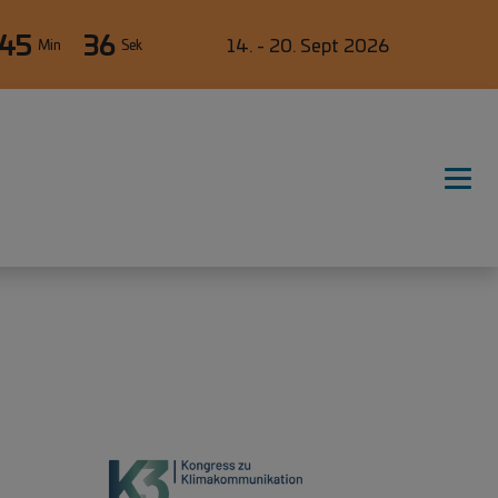
45
35
14. - 20. Sept 2026
Min
Sek