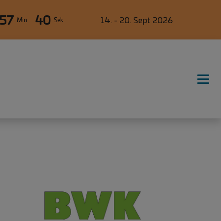
57
39
14. - 20. Sept 2026
Min
Sek