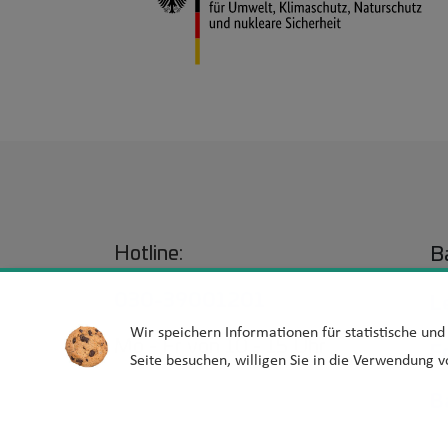
Hotline:
Ba
030-39001201
L
Wir speichern Informationen für statistische un
Mo - Fr von 10 - 15 Uhr
E
Seite besuchen, willigen Sie in die Verwendung v
B