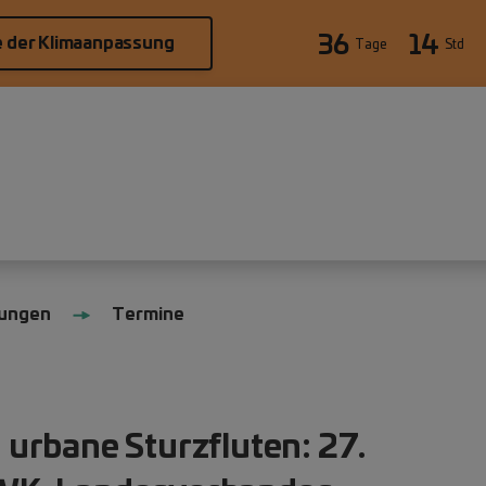
36
14
e der Klimaanpassung
Tage
Std
tungen
Termine
urbane Sturzfluten: 27.