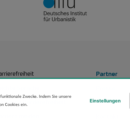
Footer 
Partner
rrierefreiheit
eichte Sprache
Presse
d funktionale Zwecke. Indem Sie unsere
rklärung Barrierefreiheit
Über uns
Einstellungen
on Cookies ein.
arriere melden
Kontakt