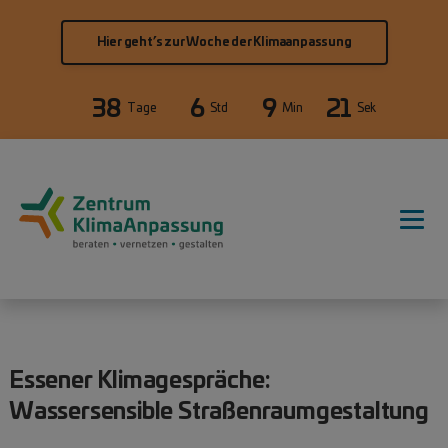
Direkt zum Inhalt
Hier geht’s zur Woche der Klimaanpassung
38
6
9
21
Tage
Std
Min
Sek
Hauptnavigation
Essener Klimagespräche:
Wassersensible Straßenraumgestaltung