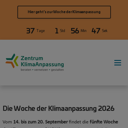
Direkt zum Inhalt
Hier geht’s zur Woche der Klimaanpassung
37
1
56
47
Tage
Std
Min
Sek
Hauptnavigation
Die Woche der Klimaanpassung 2026
Vom
14. bis zum 20. September
findet die
fünfte Woche