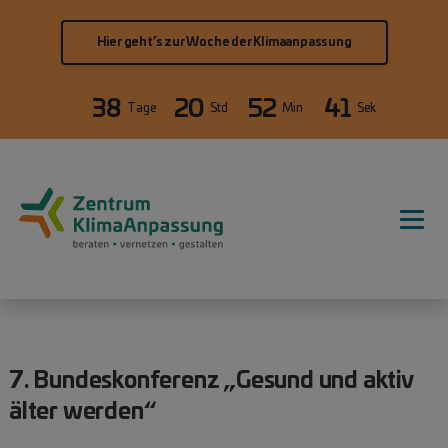
Direkt zum Inhalt
Hier geht’s zur Woche der Klimaanpassung
38
20
52
41
Tage
Std
Min
Sek
Hauptnavigation
7. Bundeskonferenz „Gesund und aktiv
älter werden“