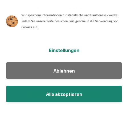
Erklärung Barrierefreiheit
Wir speichern Informationen für statistische und funktionale Zwecke.
Barriere melden
Indem Sie unsere Seite besuchen, willigen Sie in die Verwendung von
Cookies ein.
Footer Menü 2
Partner
Presse
Einstellungen
Über uns
Kontakt
Ablehnen
Suche
Alle akzeptieren
Newsletter abonnieren