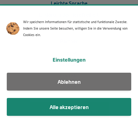
Leichte Sprache
Erklärung Barrierefreiheit
Wir speichern Informationen für statistische und funktionale Zwecke.
Barriere melden
Indem Sie unsere Seite besuchen, willigen Sie in die Verwendung von
Cookies ein.
Footer Menü 2
Partner
Presse
Einstellungen
Über uns
Kontakt
Ablehnen
Suche
Alle akzeptieren
Newsletter abonnieren