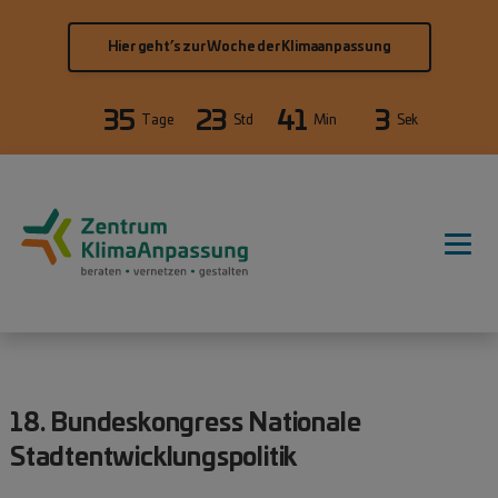
Direkt zum Inhalt
Hier geht’s zur Woche der Klimaanpassung
35
23
41
3
Tage
Std
Min
Sek
Hauptnavigation
18. Bundeskongress Nationale
Stadtentwicklungspolitik