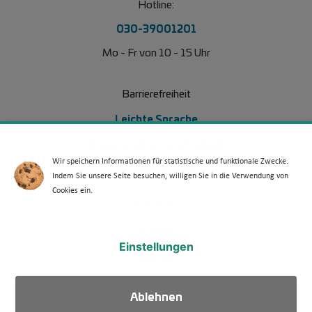
Hotline:
030-39001201
Mo - Fr von 10 - 15 Uhr
Barrierefreiheit
Leichte Sprache
Erklärung Barrierefreiheit
Wir speichern Informationen für statistische und funktionale Zwecke.
Barriere melden
Indem Sie unsere Seite besuchen, willigen Sie in die Verwendung von
Cookies ein.
Footer Menü 2
Partner
Presse
Einstellungen
Über uns
Kontakt
Ablehnen
Suche