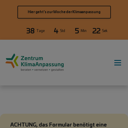
Direkt zum Inhalt
Hier geht’s zur Woche der Klimaanpassung
38
4
5
22
Tage
Std
Min
Sek
Hauptnavigation
Statusmeldung
ACHTUNG, das Formular benötigt eine