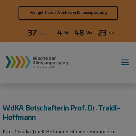
Direkt zum Inhalt
Hier geht’s zur Woche der Klimaanpassung
37
4
48
22
Tage
Std
Min
Sek
WdKA Botschafterin Prof. Dr. Traidl-
Hoffmann
Prof. Claudia Traidl-Hoffmann ist eine renommierte