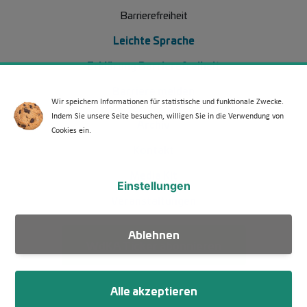
Barrierefreiheit
Leichte Sprache
Erklärung Barrierefreiheit
Barriere melden
Wir speichern Informationen für statistische und funktionale Zwecke.
Indem Sie unsere Seite besuchen, willigen Sie in die Verwendung von
Footer Menü 2 (WdKA 26)
Archiv
Cookies ein.
Kontakt
Media Kit
Einstellungen
Veranstaltungen
Ablehnen
WdKA Ticker abonnieren
Alle akzeptieren