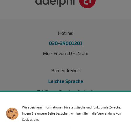
Hotline:
030-39001201
Mo - Fr von 10 - 15 Uhr
Barrierefreiheit
Leichte Sprache
Erklärung Barrierefreiheit
Barriere melden
Wir speichern Informationen für statistische und funktionale Zwecke.
Indem Sie unsere Seite besuchen, willigen Sie in die Verwendung von
Footer Menü 2 (WdKA 26)
Archiv
Cookies ein.
Kontakt