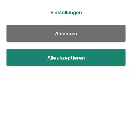
Media Kit
Einstellungen
Veranstaltungen
Ablehnen
WdKA Ticker abonnieren
Alle akzeptieren
Fußzeile
Impressum
Datenschutz
Netiquette
Cookie-Einstellungen