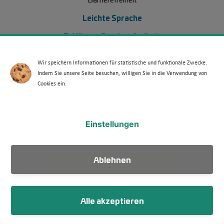
Leichte Sprache
Erklärung Barrierefreiheit
Barriere melden
Wir speichern Informationen für statistische und funktionale Zwecke.
Indem Sie unsere Seite besuchen, willigen Sie in die Verwendung von
Footer Menü 2 (WdKA 26)
Archiv
Cookies ein.
Kontakt
Media Kit
Einstellungen
Veranstaltungen
Ablehnen
WdKA Ticker abonnieren
Alle akzeptieren