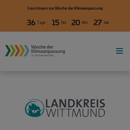
Direkt zum Inhalt
Countdown zur Woche der Klimaanpassung
36
15
20
27
Tage
Std
Min
Sek