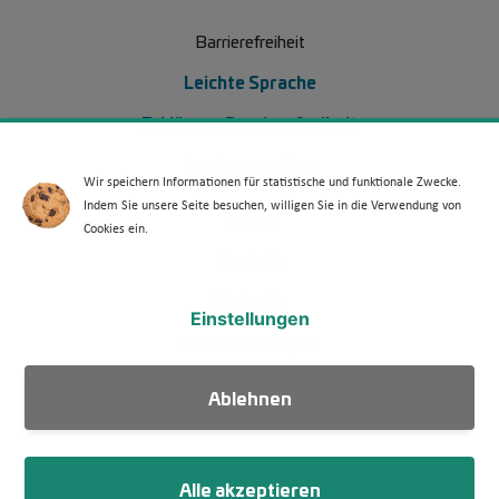
Barrierefreiheit
Leichte Sprache
Erklärung Barrierefreiheit
Barriere melden
Wir speichern Informationen für statistische und funktionale Zwecke.
Indem Sie unsere Seite besuchen, willigen Sie in die Verwendung von
Footer Menü 2 (WdKA 26)
Archiv
Cookies ein.
Kontakt
Media Kit
Einstellungen
Veranstaltungen
Ablehnen
WdKA Ticker abonnieren
Alle akzeptieren